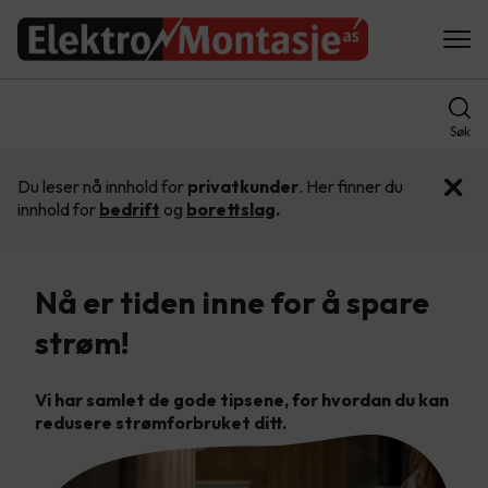
Søk
Du leser nå innhold for
privatkunder
. Her finner du
innhold for
bedrift
og
borettslag
.
Nå er tiden inne for å spare
strøm!
Vi har samlet de gode tipsene, for hvordan du kan
redusere strømforbruket ditt.