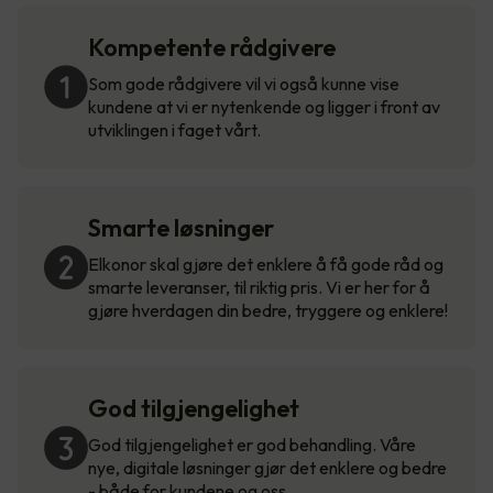
Kompetente rådgivere
Som gode rådgivere vil vi også kunne vise
kundene at vi er nytenkende og ligger i front av
utviklingen i faget vårt.
Smarte løsninger
Elkonor skal gjøre det enklere å få gode råd og
smarte leveranser, til riktig pris. Vi er her for å
gjøre hverdagen din bedre, tryggere og enklere!
God tilgjengelighet
God tilgjengelighet er god behandling. Våre
nye, digitale løsninger gjør det enklere og bedre
- både for kundene og oss.