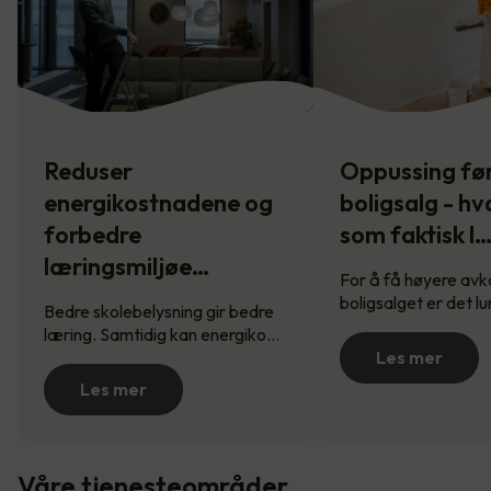
Reduser
Oppussing fø
energikostnadene og
boligsalg - hv
forbedre
som faktisk l
læringsmiljøe…
For å få høyere avk
boligsalget er det l
Bedre skolebelysning gir bedre
læring. Samtidig kan energiko…
Les mer
Les mer
Våre tjenesteområder