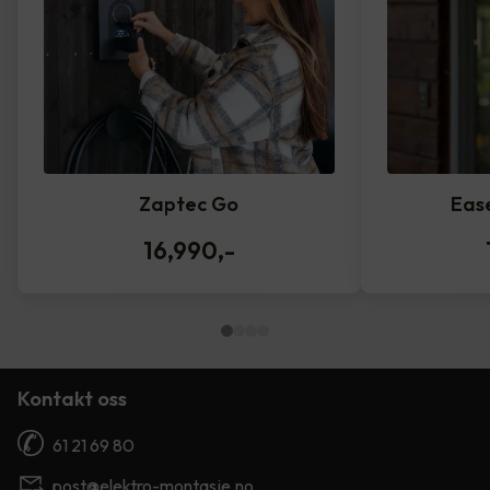
Zaptec Go
Eas
16,990
,-
Kontakt oss
61 21 69 80
post@elektro-montasje.no