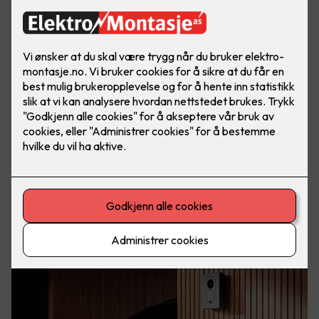
Elbil er kommet for å bli. Med elbillader hjemme har du
alltid fulladet bil, klar for både store og små eventyr. Foto:
Easee