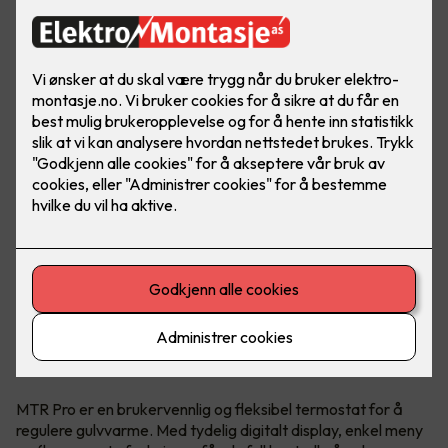
Hva er MTR Pro?
MTR Pro er en brukervennlig og fleksibel termostat for å
regulere gulvvarme. Med tydelig digitalt display, enkel meny