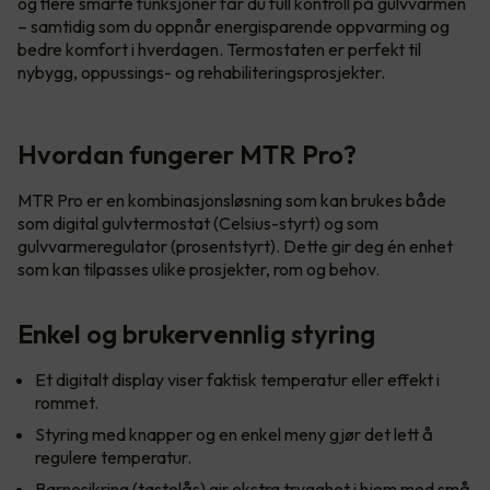
og flere smarte funksjoner får du full kontroll på gulvvarmen
– samtidig som du oppnår energisparende oppvarming og
bedre komfort i hverdagen. Termostaten er perfekt til
nybygg, oppussings- og rehabiliteringsprosjekter.
Hvordan fungerer MTR Pro?
MTR Pro er en kombinasjonsløsning som kan brukes både
som digital gulvtermostat (Celsius-styrt) og som
gulvvarmeregulator (prosentstyrt). Dette gir deg én enhet
som kan tilpasses ulike prosjekter, rom og behov.
Enkel og brukervennlig styring
Et digitalt display viser faktisk temperatur eller effekt i
rommet.
Styring med knapper og en enkel meny gjør det lett å
regulere temperatur.
Barnesikring (tastelås) gir ekstra trygghet i hjem med små