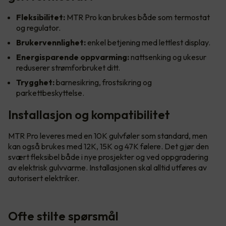
Fleksibilitet:
MTR Pro kan brukes både som termostat
og regulator.
Brukervennlighet:
enkel betjening med lettlest display.
Energisparende oppvarming:
nattsenking og ukesur
reduserer strømforbruket ditt.
Trygghet:
barnesikring, frostsikring og
parkettbeskyttelse.
Installasjon og kompatibilitet
MTR Pro leveres med en 10K gulvføler som standard, men
kan også brukes med 12K, 15K og 47K følere. Det gjør den
svært fleksibel både i nye prosjekter og ved oppgradering
av elektrisk gulvvarme. Installasjonen skal alltid utføres av
autorisert elektriker.
Ofte stilte spørsmål